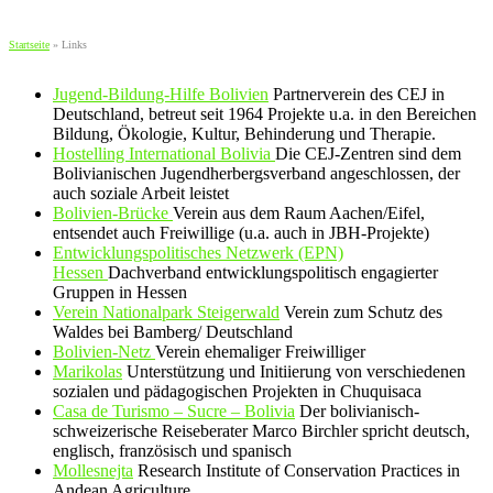
Startseite
»
Links
Jugend-Bildung-Hilfe Bolivien
Partnerverein des CEJ in
Deutschland, betreut seit 1964 Projekte u.a. in den Bereichen
Bildung, Ökologie, Kultur, Behinderung und Therapie.
Hostelling International Bolivia
Die CEJ-Zentren sind dem
Bolivianischen Jugendherbergsverband angeschlossen, der
auch soziale Arbeit leistet
Bolivien-Brücke
Verein aus dem Raum Aachen/Eifel,
entsendet auch Freiwillige (u.a. auch in JBH-Projekte)
Entwicklungspolitisches Netzwerk (EPN)
Hessen
Dachverband entwicklungspolitisch engagierter
Gruppen in Hessen
Verein Nationalpark Steigerwald
Verein zum Schutz des
Waldes bei Bamberg/ Deutschland
Bolivien-Netz
Verein ehemaliger Freiwilliger
Marikolas
Unterstützung und Initiierung von verschiedenen
sozialen und pädagogischen Projekten in Chuquisaca
Casa de Turismo – Sucre – Bolivia
Der bolivianisch-
schweizerische Reiseberater Marco Birchler spricht deutsch,
englisch, französisch und spanisch
Mollesnejta
Research Institute of Conservation Practices in
Andean Agriculture